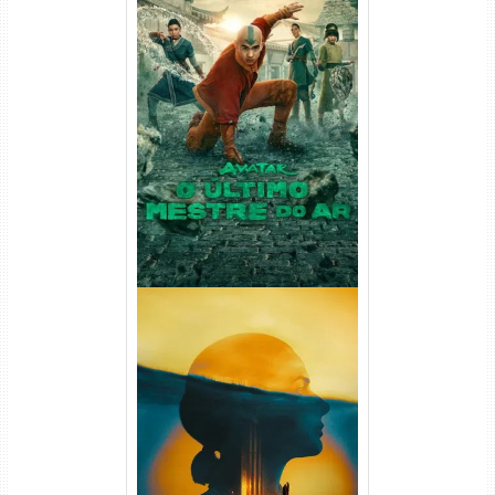
Avatar: O Último Mestre do
Ar 2ª Temporada Torrent
(2026) WEB-DL 1080p Dual
Áudio
Silo 2ª Temporada (2024)
WEB-DL 1080p Dual Áudio