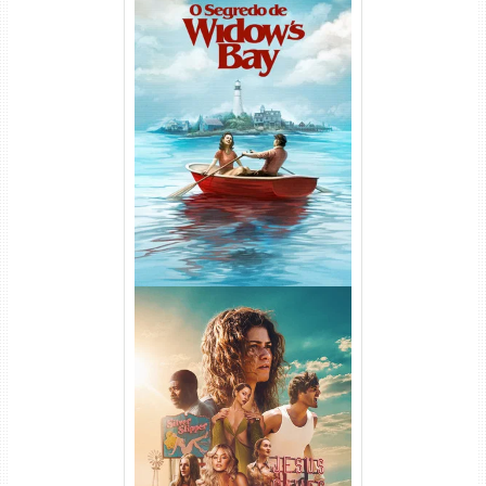
O Segredo de Widow’s Bay
1ª Temporada Torrent (2026)
WEB-DL 1080p Dual Áudio
Euphoria 3ª Temporada
Torrent (2026) WEB-DL 1080p
Dual Áudio