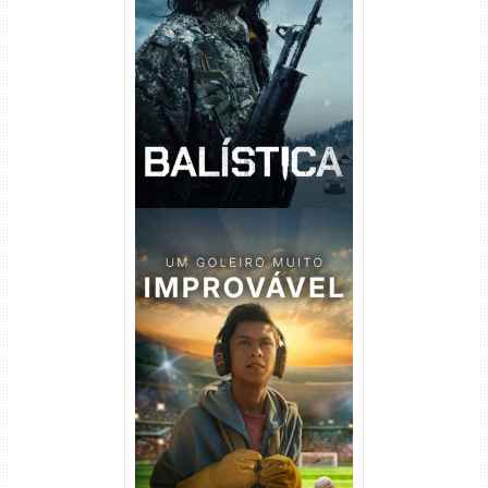
Balística Torrent (2025) WEB-
DL 1080p Dual Áudio
Um Goleiro Muito Improvável
Torrent (2026) WEB-DL 1080p
Dual Áudio