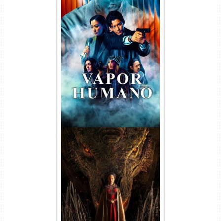
Vapor Humano 1ª Temporada
Torrent (2026) WEB-DL 1080p
Dual Áudio
A Casa do Dragão 1ª
Temporada Torrent (2022)
WEB-DL 720p/1080p Dual
Áudio