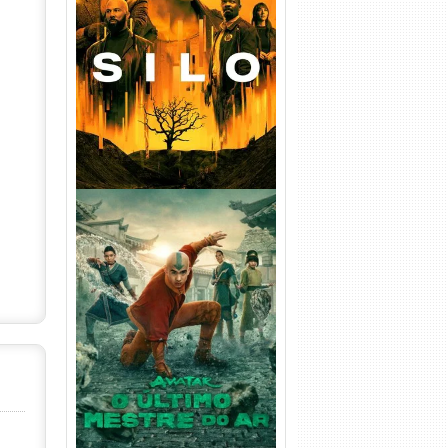
Silo 1ª Temporada Torrent
(2023) WEB-DL
720p/1080p/4K Dual Áudio
Avatar: O Último Mestre do
Ar 2ª Temporada Torrent
(2026) WEB-DL 1080p Dual
Áudio