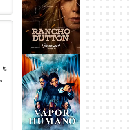
Rancho Dutton 1ª
Temporada Torrent (2026)
WEB-DL 1080p Dual Áudio
」無
ia
Vapor Humano 1ª Temporada
Torrent (2026) WEB-DL 1080p
Dual Áudio