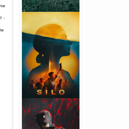
lme
 -
te
Silo 2ª Temporada (2024)
WEB-DL 1080p Dual Áudio