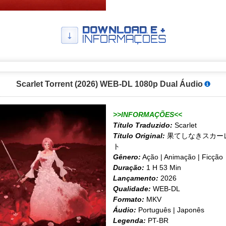
Scarlet Torrent (2026) WEB-DL 1080p Dual Áudio
>>INFORMAÇÕES<<
Título Traduzido:
Scarlet
Título Original:
果てしなきスカー
ト
Gênero:
Ação | Animação | Ficção
Duração:
1 H 53 Min
Lançamento:
2026
Qualidade:
WEB-DL
Formato:
MKV
Áudio:
Português | Japonês
Legenda:
PT-BR