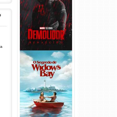
Demolidor: Renascido 2ª
Temporada (2026) WEB-DL
p
1080p Dual Áudio
ia
O Segredo de Widow’s Bay
1ª Temporada Torrent (2026)
WEB-DL 1080p Dual Áudio