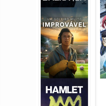
Um Goleiro Muito Improvável
Torrent (2026) WEB-DL 1080p
Dual Áudio