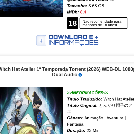
Tamanho:
3.68 GB
IMDb:
8,4
18
Não recomendado para
menores de 18 anos!
Witch Hat Atelier 1ª Temporada Torrent (2026) WEB-DL 1080
Dual Áudio
>>INFORMAÇÕES<<
Título Traduzido:
Witch Hat Atelie
Título Original:
とんがり帽子のア
エ
Gênero:
Animação | Aventura |
Fantasia
Duração:
23 Min