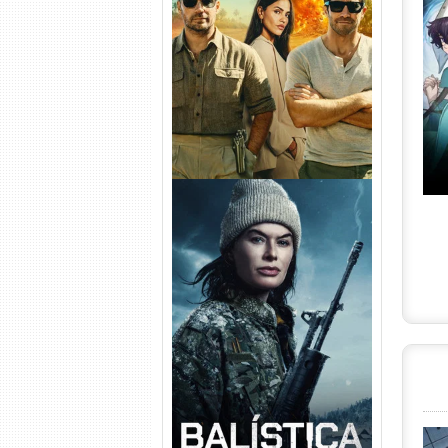
Na Zona Cinzenta Torrent
(2026) WEB-DL 1080p/4K
Dual Áudio
Balística Torrent (2025) WEB-
DL 1080p Dual Áudio