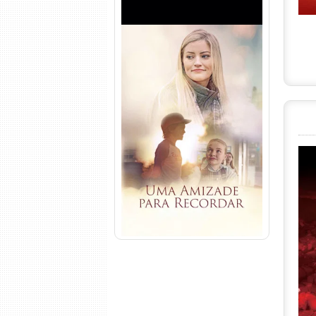
Uma Amizade para Recordar
Torrent (2025) WEB-DL 1080p
Dual Áudio