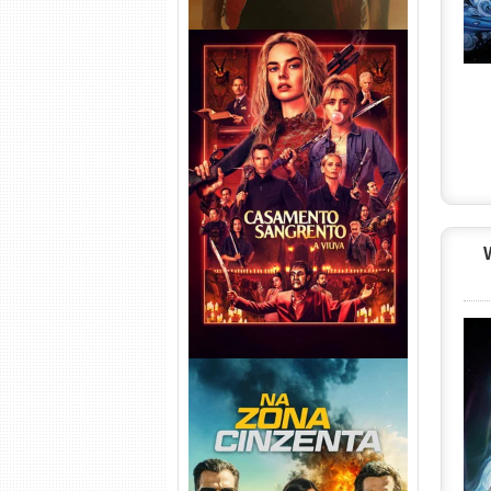
Casamento Sangrento: A
Viúva Torrent (2026) WEB-DL
720p/1080p/4K Dual Áudio