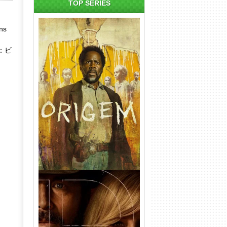
TOP SÉRIES
ns
：ビ
Origem 4ª Temporada Torrent
(2026) WEB-DL 1080p/4K
Dual Áudio