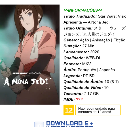
>>INFORMAÇÕES<<
Título Traduzido:
Star Wars: Visio
Apresenta — A Nona Jedi
Título Original:
スター・ウォーズ
ジョンズ／九人目のジェダイ
Gênero:
Ação | Animação | Ficção
Duração:
27 Min
Lançamento:
2026
Qualidade:
WEB-DL
Formato:
MKV
Áudio:
Português | Japonês
Legenda:
PT-BR
Qualidade de Áudio:
10 (5.1)
Qualidade de Vídeo:
10
Tamanho:
7.17 GB
IMDb:
???
12
Não recomendado para
menores de 12 anos!