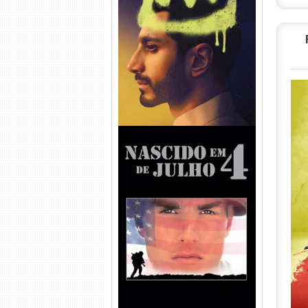
Hamlet Torrent (2026) WEB-
DL 1080p Dual Áudio
Nascido em 4 de Julho
Torrent (1989) WEB-DL 1080p
Dual Áudio