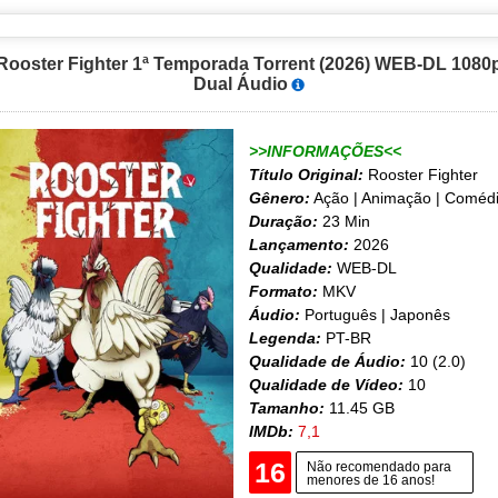
Rooster Fighter 1ª Temporada Torrent (2026) WEB-DL 1080
Dual Áudio
>>INFORMAÇÕES<<
Título Original:
Rooster Fighter
Gênero:
Ação | Animação | Coméd
Duração:
23 Min
Lançamento:
2026
Qualidade:
WEB-DL
Formato:
MKV
Áudio:
Português | Japonês
Legenda:
PT-BR
Qualidade de Áudio:
10 (2.0)
Qualidade de Vídeo:
10
Tamanho:
11.45 GB
IMDb:
7,1
16
Não recomendado para
menores de 16 anos!