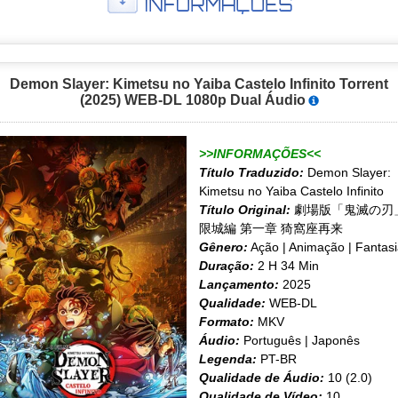
Demon Slayer: Kimetsu no Yaiba Castelo Infinito Torrent
(2025) WEB-DL 1080p Dual Áudio
>>INFORMAÇÕES<<
Título Traduzido:
Demon Slayer:
Kimetsu no Yaiba Castelo Infinito
Título Original:
劇場版「鬼滅の刃
限城編 第一章 猗窩座再来
Gênero:
Ação | Animação | Fantas
Duração:
2 H 34 Min
Lançamento:
2025
Qualidade:
WEB-DL
Formato:
MKV
Áudio:
Português | Japonês
Legenda:
PT-BR
Qualidade de Áudio:
10 (2.0)
Qualidade de Vídeo:
10