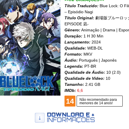
Título Traduzido:
Blue Lock: O Fi
– Episódio Nagi
Título Original:
劇場版ブルーロック
EPISODE 凪-
Gênero:
Animação | Drama | Espor
Duração:
1 H 30 Min
Lançamento:
2024
Qualidade:
WEB-DL
Formato:
MKV
Áudio:
Português | Japonês
Legenda:
PT-BR
Qualidade de Áudio:
10 (2.0)
Qualidade de Vídeo:
10
Tamanho:
2.41 GB
IMDb:
6,6
14
Não recomendado para
menores de 14 anos!