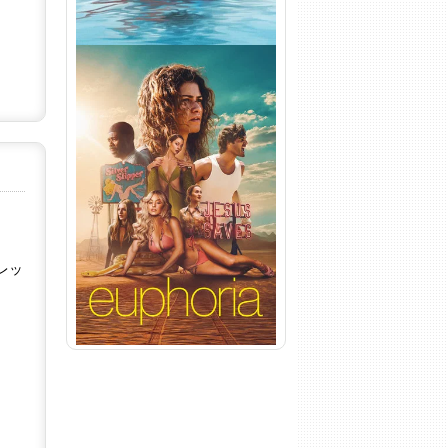
Euphoria 3ª Temporada
Torrent (2026) WEB-DL 1080p
Dual Áudio
レッ