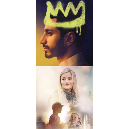
Hamlet Torrent (2026) WEB-
DL 1080p Dual Áudio
Uma Amizade para Recordar
Torrent (2025) WEB-DL 1080p
Dual Áudio