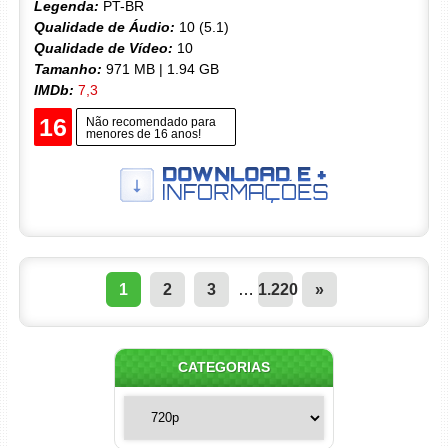
Legenda:
PT-BR
Qualidade de Áudio:
10 (5.1)
Qualidade de Vídeo:
10
Tamanho:
971 MB | 1.94 GB
IMDb:
7,3
16
Não recomendado para
menores de 16 anos!
1
2
3
…
1.220
»
CATEGORIAS
Categorias