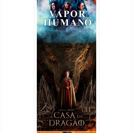
Dual Áudio
A Casa do Dragão 1ª
Temporada Torrent (2022)
WEB-DL 720p/1080p Dual
Áudio