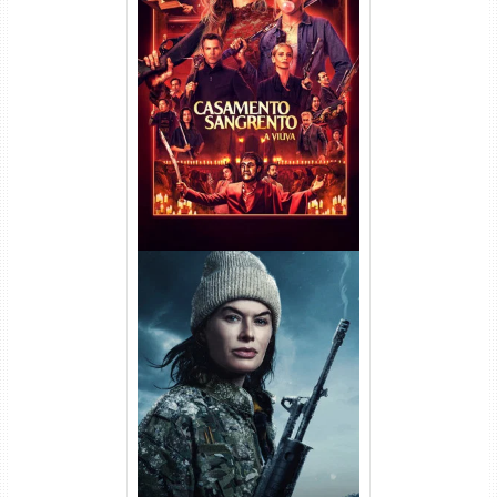
Casamento Sangrento: A
Viúva Torrent (2026) WEB-DL
720p/1080p/4K Dual Áudio
Balística Torrent (2025) WEB-
DL 1080p Dual Áudio