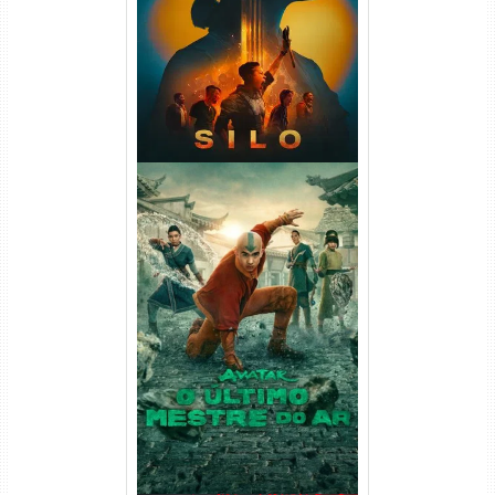
WEB-DL 1080p Dual Áudio
Avatar: O Último Mestre do
Ar 2ª Temporada Torrent
(2026) WEB-DL 1080p Dual
Áudio