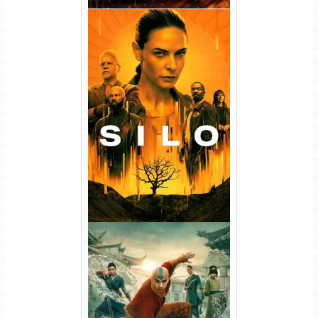
Silo 1ª Temporada Torrent
(2023) WEB-DL
720p/1080p/4K Dual Áudio
Avatar: O Último Mestre do