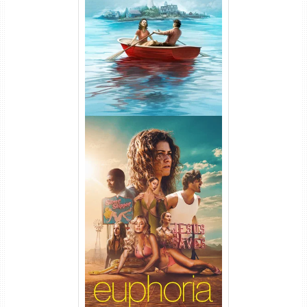
O Segredo de Widow’s Bay
1ª Temporada Torrent (2026)
WEB-DL 1080p Dual Áudio
Euphoria 3ª Temporada
Torrent (2026) WEB-DL 1080p
Dual Áudio