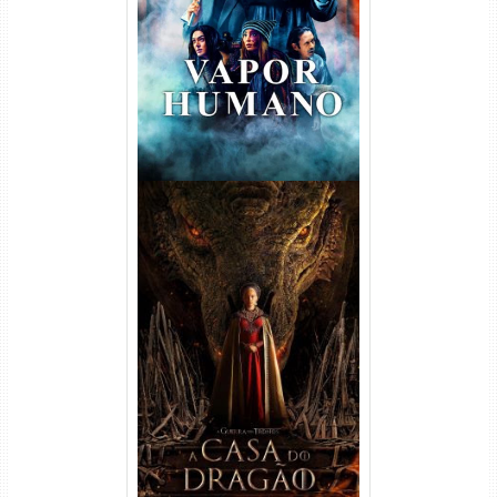
Torrent (2026) WEB-DL 1080p
Dual Áudio
A Casa do Dragão 1ª
Temporada Torrent (2022)
WEB-DL 720p/1080p Dual
Áudio