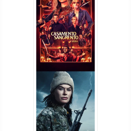
Casamento Sangrento: A
Viúva Torrent (2026) WEB-DL
720p/1080p/4K Dual Áudio
Balística Torrent (2025) WEB-
DL 1080p Dual Áudio