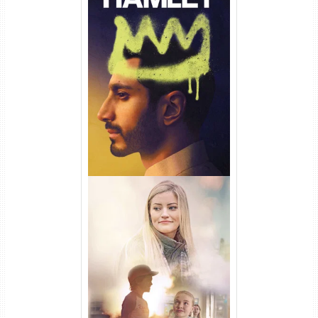
Hamlet Torrent (2026) WEB-
DL 1080p Dual Áudio
Uma Amizade para Recordar
Torrent (2025) WEB-DL 1080p
Dual Áudio