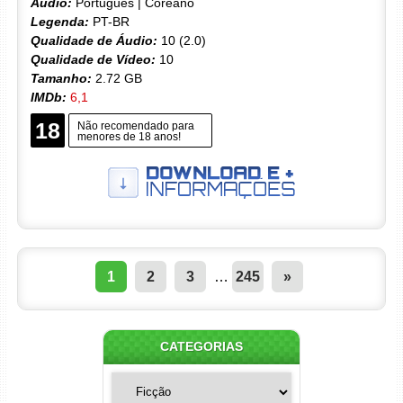
Áudio:
Português | Coreano
Legenda:
PT-BR
Qualidade de Áudio:
10 (2.0)
Qualidade de Vídeo:
10
Tamanho:
2.72 GB
IMDb:
6,1
18
Não recomendado para
menores de 18 anos!
1
2
3
…
245
»
CATEGORIAS
Categorias