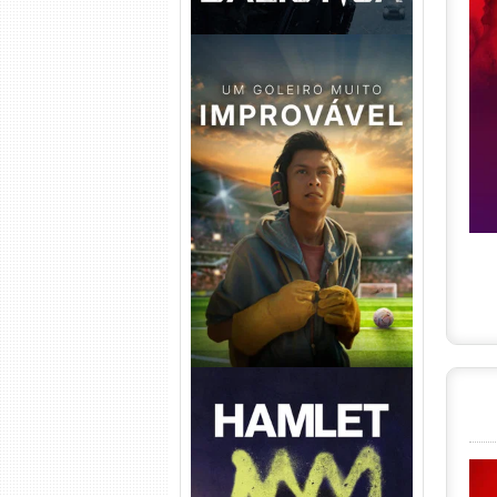
Um Goleiro Muito Improvável
Torrent (2026) WEB-DL 1080p
Dual Áudio