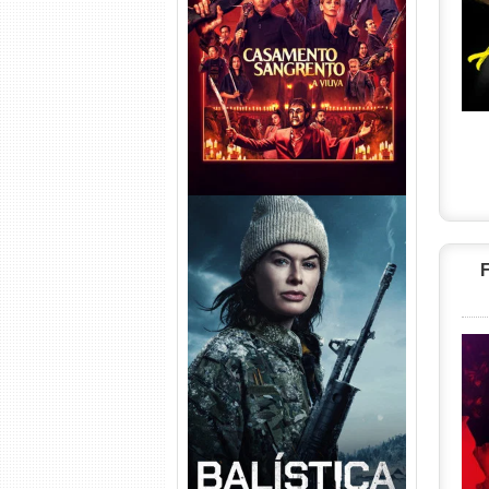
Casamento Sangrento: A
Viúva Torrent (2026) WEB-DL
720p/1080p/4K Dual Áudio
F
Balística Torrent (2025) WEB-
DL 1080p Dual Áudio