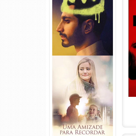
Hamlet Torrent (2026) WEB-
DL 1080p Dual Áudio
Uma Amizade para Recordar
Torrent (2025) WEB-DL 1080p
Dual Áudio