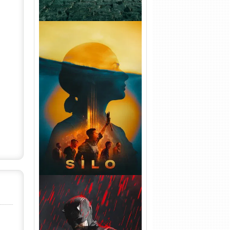
Silo 2ª Temporada (2024)
WEB-DL 1080p Dual Áudio