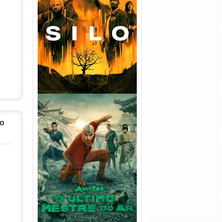
Silo 1ª Temporada Torrent
(2023) WEB-DL
720p/1080p/4K Dual Áudio
io
Avatar: O Último Mestre do
Ar 2ª Temporada Torrent
(2026) WEB-DL 1080p Dual
Áudio