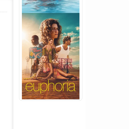
Euphoria 3ª Temporada
Torrent (2026) WEB-DL 1080p
Dual Áudio