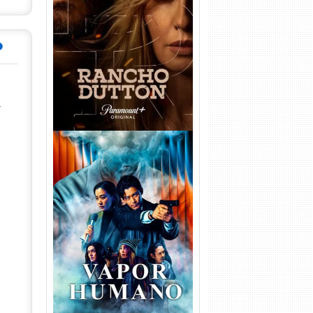
Rancho Dutton 1ª
Temporada Torrent (2026)
WEB-DL 1080p Dual Áudio
a
Vapor Humano 1ª Temporada
Torrent (2026) WEB-DL 1080p
Dual Áudio