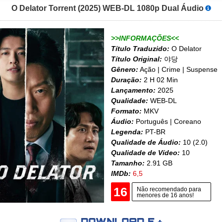
O Delator Torrent (2025) WEB-DL 1080p Dual Áudio
>>INFORMAÇÕES<<
Título Traduzido:
O Delator
Título Original:
야당
Gênero:
Ação | Crime | Suspense
Duração:
2 H 02 Min
Lançamento:
2025
Qualidade:
WEB-DL
Formato:
MKV
Áudio:
Português | Coreano
Legenda:
PT-BR
Qualidade de Áudio:
10 (2.0)
Qualidade de Vídeo:
10
Tamanho:
2.91 GB
IMDb:
6,5
16
Não recomendado para
menores de 16 anos!