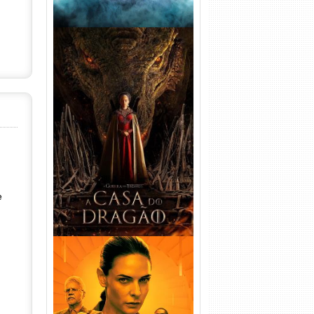
A Casa do Dragão 1ª
Temporada Torrent (2022)
WEB-DL 720p/1080p Dual
Áudio
e