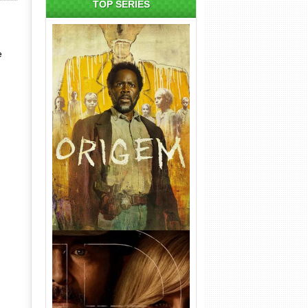
TOP SÉRIES
e
Origem 4ª Temporada Torrent
(2026) WEB-DL 1080p/4K
Dual Áudio