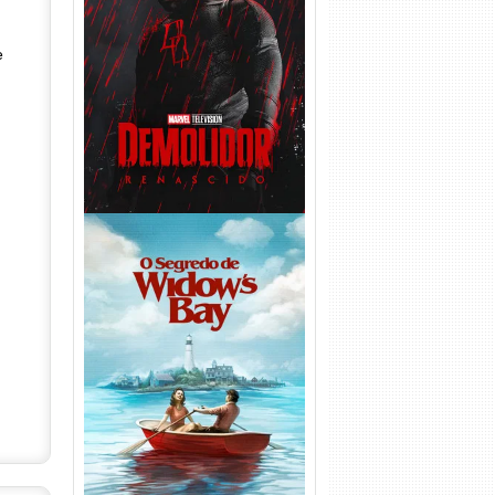
Demolidor: Renascido 2ª
Temporada (2026) WEB-DL
e
1080p Dual Áudio
O Segredo de Widow’s Bay
1ª Temporada Torrent (2026)
WEB-DL 1080p Dual Áudio