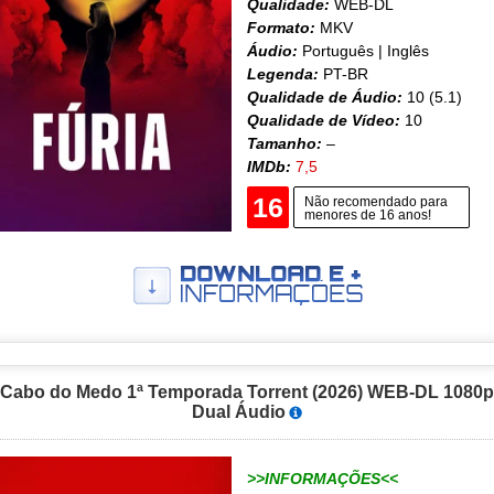
Qualidade:
WEB-DL
Formato:
MKV
Áudio:
Português | Inglês
Legenda:
PT-BR
Qualidade de Áudio:
10 (5.1)
Qualidade de Vídeo:
10
Tamanho:
–
IMDb:
7,5
16
Não recomendado para
menores de 16 anos!
Cabo do Medo 1ª Temporada Torrent (2026) WEB-DL 1080p
Dual Áudio
>>INFORMAÇÕES<<