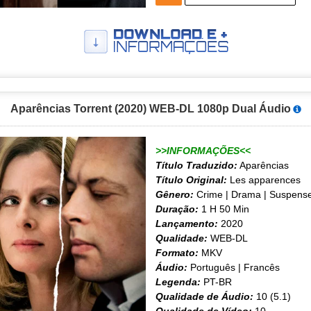
Aparências Torrent (2020) WEB-DL 1080p Dual Áudio
>>INFORMAÇÕES<<
Título Traduzido:
Aparências
Título Original:
Les apparences
Gênero:
Crime | Drama | Suspens
Duração:
1 H 50 Min
Lançamento:
2020
Qualidade:
WEB-DL
Formato:
MKV
Áudio:
Português | Francês
Legenda:
PT-BR
Qualidade de Áudio:
10 (5.1)