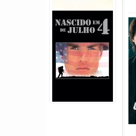
Nascido em 4 de Julho
Torrent (1989) WEB-DL 1080p
Dual Áudio