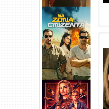
Na Zona Cinzenta Torrent
(2026) WEB-DL 1080p/4K
Dual Áudio