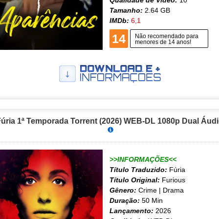
Qualidade de Vídeo:
10
Tamanho:
2.64 GB
IMDb:
6,1
14
Não recomendado para
menores de 14 anos!
úria 1ª Temporada Torrent (2026) WEB-DL 1080p Dual Áud
>>INFORMAÇÕES<<
Título Traduzido:
Fúria
Título Original:
Furious
Gênero:
Crime | Drama
Duração:
50 Min
Lançamento:
2026