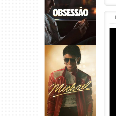
Obsessão Torrent (2026)
WEB-DL 1080p/4K Dual
Áudio
Michael Torrent (2026) WEB-
DL 1080p/4K Dual Áudio