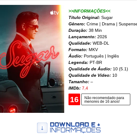
>>INFORMAÇÕES<<
Título Original:
Sugar
Gênero:
Crime | Drama | Suspens
Duração:
38 Min
Lançamento:
2026
Qualidade:
WEB-DL
Formato:
MKV
Áudio:
Português | Inglês
Legenda:
PT-BR
Qualidade de Áudio:
10 (5.1)
Qualidade de Vídeo:
10
Tamanho:
–
IMDb:
7,4
16
Não recomendado para
menores de 16 anos!