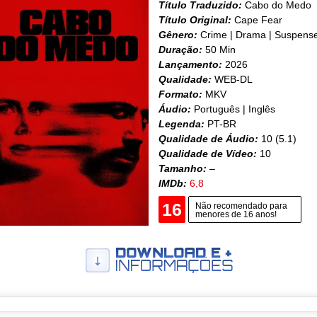
Título Traduzido:
Cabo do Medo
Título Original:
Cape Fear
Gênero:
Crime | Drama | Suspens
Duração:
50 Min
Lançamento:
2026
Qualidade:
WEB-DL
Formato:
MKV
Áudio:
Português | Inglês
Legenda:
PT-BR
Qualidade de Áudio:
10 (5.1)
Qualidade de Vídeo:
10
Tamanho:
–
IMDb:
6,8
16
Não recomendado para
menores de 16 anos!