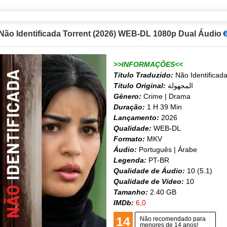
Não Identificada Torrent (2026) WEB-DL 1080p Dual Áudio
>>INFORMAÇÕES<<
Título Traduzido:
Não Identificad
Título Original:
المجهولة
Gênero:
Crime | Drama
Duração:
1 H 39 Min
Lançamento:
2026
Qualidade:
WEB-DL
Formato:
MKV
Áudio:
Português | Árabe
Legenda:
PT-BR
Qualidade de Áudio:
10 (5.1)
Qualidade de Vídeo:
10
Tamanho:
2.40 GB
IMDb:
6,0
14
Não recomendado para
menores de 14 anos!