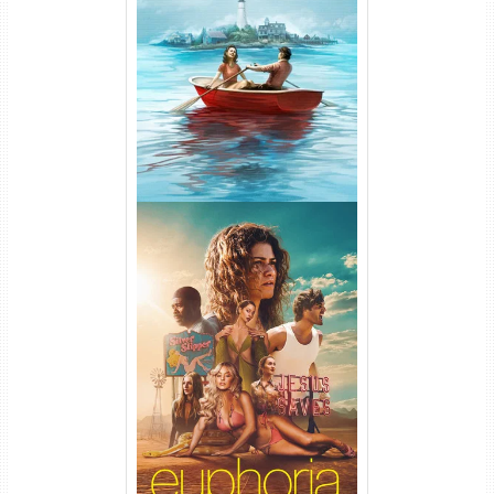
O Segredo de Widow’s Bay
1ª Temporada Torrent (2026)
WEB-DL 1080p Dual Áudio
Euphoria 3ª Temporada
Torrent (2026) WEB-DL 1080p
Dual Áudio