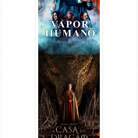
Vapor Humano 1ª Temporada
Torrent (2026) WEB-DL 1080p
Dual Áudio
A Casa do Dragão 1ª
Temporada Torrent (2022)
WEB-DL 720p/1080p Dual
Áudio