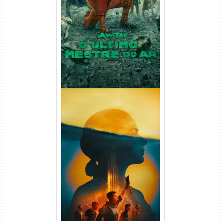
Avatar: O Último Mestre do
Ar 2ª Temporada Torrent
(2026) WEB-DL 1080p Dual
Áudio
Silo 2ª Temporada (2024)
WEB-DL 1080p Dual Áudio