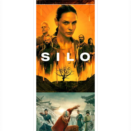
Silo 1ª Temporada Torrent
(2023) WEB-DL
720p/1080p/4K Dual Áudio
Avatar: O Último Mestre do