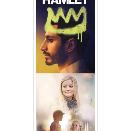
Hamlet Torrent (2026) WEB-
DL 1080p Dual Áudio
Uma Amizade para Recordar
Torrent (2025) WEB-DL 1080p
Dual Áudio