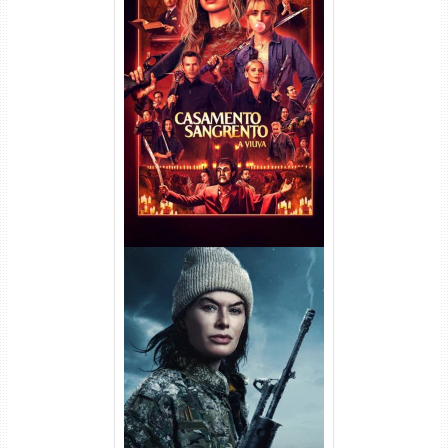
Casamento Sangrento: A
Viúva Torrent (2026) WEB-DL
720p/1080p/4K Dual Áudio
Balística Torrent (2025) WEB-
DL 1080p Dual Áudio