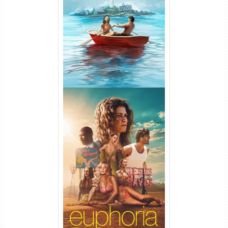
O Segredo de Widow’s Bay
1ª Temporada Torrent (2026)
WEB-DL 1080p Dual Áudio
Euphoria 3ª Temporada
Torrent (2026) WEB-DL 1080p
Dual Áudio