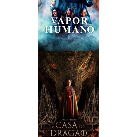
Torrent (2026) WEB-DL 1080p
Dual Áudio
A Casa do Dragão 1ª
Temporada Torrent (2022)
WEB-DL 720p/1080p Dual
Áudio