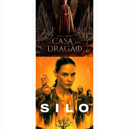
A Casa do Dragão 1ª
Temporada Torrent (2022)
WEB-DL 720p/1080p Dual
Áudio
Silo 1ª Temporada Torrent
(2023) WEB-DL
720p/1080p/4K Dual Áudio