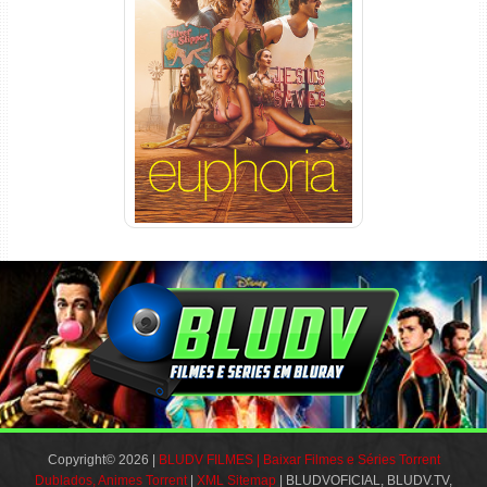
Euphoria 3ª Temporada
Torrent (2026) WEB-DL 1080p
Dual Áudio
Copyright© 2026 |
BLUDV FILMES | Baixar Filmes e Séries Torrent
Dublados, Animes Torrent
|
XML Sitemap
| BLUDVOFICIAL, BLUDV.TV,