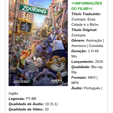
>>INFORMAÇÕES
DO FILME<<
Título Traduzido:
Zootopia: Essa
Cidade é o Bicho
Título Original:
Zootopia
Gênero:
Animação |
Aventura | Comédia
Duração:
1 H 49
Min
Lançamento:
2016
Qualidade:
Blu-ray
Rip
Formato:
MKV |
MP4
Áudio:
Português |
Inglês
Legenda:
PT-BR
Qualidade de Áudio:
10 (5.1)
Qualidade de Vídeo:
10