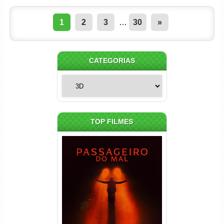
1
2
3
…
30
»
CATEGORIAS
Categorias
TOP FILMES
Passageiro do Mal Torrent
(2026) WEB-DL 1080p Dual
Áudio