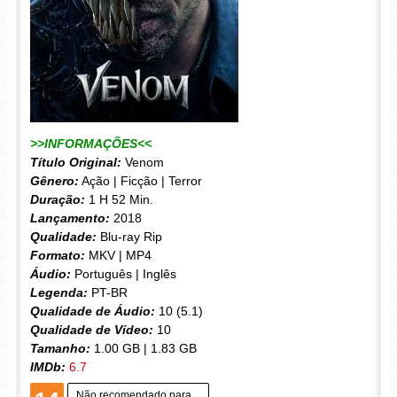
>>INFORMAÇÕES<<
Título Original:
Venom
Gênero:
Ação | Ficção | Terror
Duração:
1 H 52 Min.
Lançamento:
2018
Qualidade:
Blu-ray Rip
Formato:
MKV | MP4
Áudio:
Português | Inglês
Legenda:
PT-BR
Qualidade de Áudio:
10 (5.1)
Qualidade de Vídeo:
10
Tamanho:
1.00 GB | 1.83 GB
IMDb:
6.7
Não recomendado para