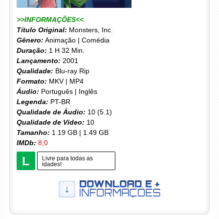
>>INFORMAÇÕES<<
Título Original:
Monsters, Inc.
Gênero:
Animação | Comédia
Duração:
1 H 32 Min.
Lançamento:
2001
Qualidade:
Blu-ray Rip
Formato:
MKV | MP4
Áudio:
Português | Inglês
Legenda:
PT-BR
Qualidade de Áudio:
10 (5.1)
Qualidade de Vídeo:
10
Tamanho:
1.19 GB | 1.49 GB
IMDb:
8,0
L
Livre para todas as
idades!