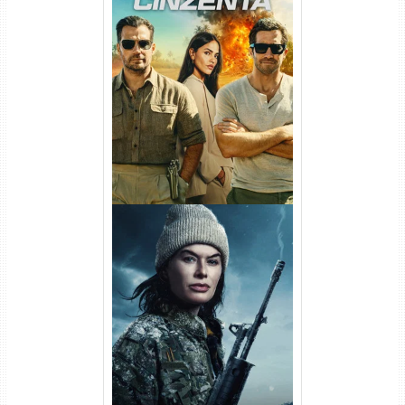
Na Zona Cinzenta Torrent
(2026) WEB-DL 1080p/4K
Dual Áudio
Balística Torrent (2025) WEB-
DL 1080p Dual Áudio