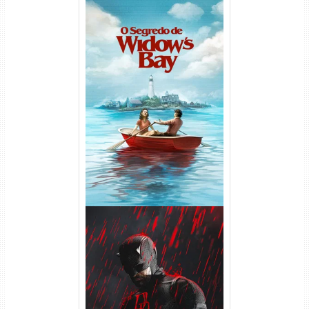
O Segredo de Widow’s Bay
1ª Temporada Torrent (2026)
WEB-DL 1080p Dual Áudio
Demolidor: Renascido 2ª