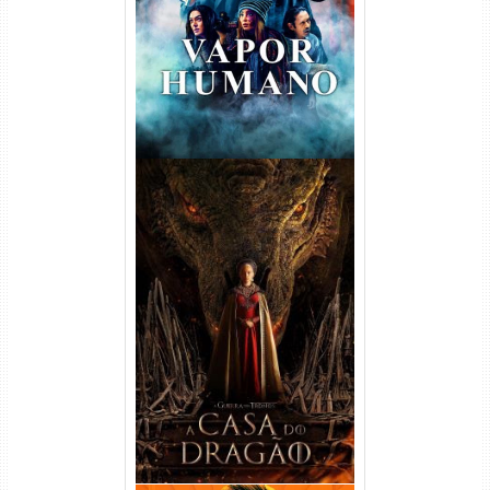
Dual Áudio
A Casa do Dragão 1ª
Temporada Torrent (2022)
WEB-DL 720p/1080p Dual
Áudio