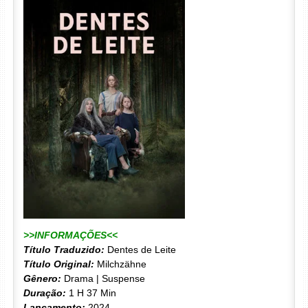
>>INFORMAÇÕES<<
Título Traduzido:
Dentes de Leite
Título Original:
Milchzähne
Gênero:
Drama | Suspense
Duração:
1 H 37 Min
Lançamento:
2024