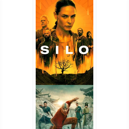
Silo 1ª Temporada Torrent
(2023) WEB-DL
720p/1080p/4K Dual Áudio
Avatar: O Último Mestre do
Ar 2ª Temporada Torrent