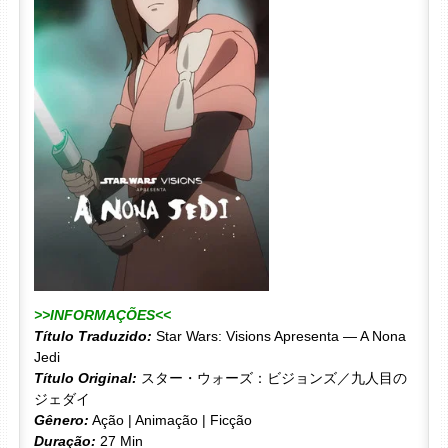
>>INFORMAÇÕES<<
Título Traduzido:
Star Wars: Visions Apresenta — A Nona
Jedi
Título Original:
スター・ウォーズ：ビジョンズ／九人目の
ジェダイ
Gênero:
Ação | Animação | Ficção
Duração:
27 Min