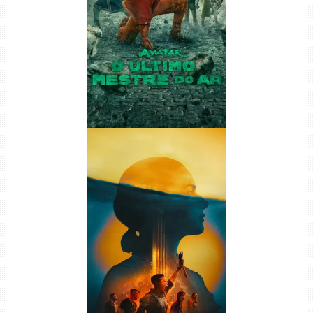
Avatar: O Último Mestre do
Ar 2ª Temporada Torrent
(2026) WEB-DL 1080p Dual
Áudio
Silo 2ª Temporada (2024)
WEB-DL 1080p Dual Áudio