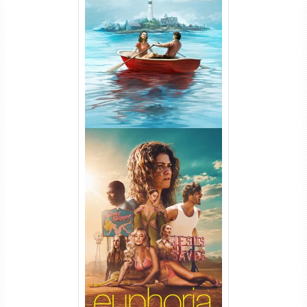
O Segredo de Widow’s Bay
1ª Temporada Torrent (2026)
WEB-DL 1080p Dual Áudio
Euphoria 3ª Temporada
Torrent (2026) WEB-DL 1080p
Dual Áudio