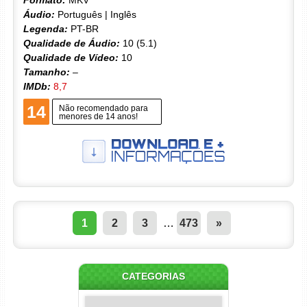
Áudio:
Português | Inglês
Legenda:
PT-BR
Qualidade de Áudio:
10 (5.1)
Qualidade de Vídeo:
10
Tamanho:
–
IMDb:
8,7
14
Não recomendado para
menores de 14 anos!
1
2
3
…
473
»
CATEGORIAS
Categorias