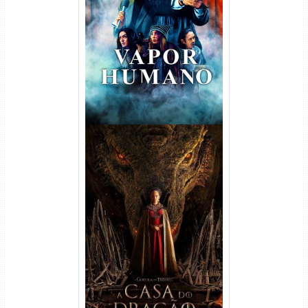
Vapor Humano 1ª Temporada
Torrent (2026) WEB-DL 1080p
Dual Áudio
A Casa do Dragão 1ª
Temporada Torrent (2022)
WEB-DL 720p/1080p Dual
Áudio