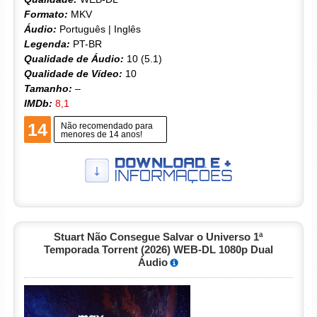
Formato:
MKV
Áudio:
Português | Inglês
Legenda:
PT-BR
Qualidade de Áudio:
10 (5.1)
Qualidade de Vídeo:
10
Tamanho:
–
IMDb:
8,1
14
Não recomendado para
menores de 14 anos!
Stuart Não Consegue Salvar o Universo 1ª
Temporada Torrent (2026) WEB-DL 1080p Dual
Áudio