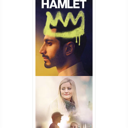
Hamlet Torrent (2026) WEB-
DL 1080p Dual Áudio
Uma Amizade para Recordar
Torrent (2025) WEB-DL 1080p
Dual Áudio