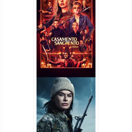
Casamento Sangrento: A
Viúva Torrent (2026) WEB-DL
720p/1080p/4K Dual Áudio
Balística Torrent (2025) WEB-
DL 1080p Dual Áudio