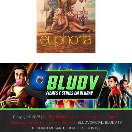
Euphoria 3ª Temporada
Torrent (2026) WEB-DL 1080p
Dual Áudio
Copyright© 2026 |
BLUDV FILMES | Baixar Filmes e Séries Torrent
Dublados, Animes Torrent
|
XML Sitemap
| BLUDVOFICIAL, BLUDV.TV,
BLUDVFILMES4K, BLUDV.TO, BLUDV.IN |