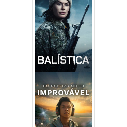
Balística Torrent (2025) WEB-
DL 1080p Dual Áudio
Um Goleiro Muito Improvável
Torrent (2026) WEB-DL 1080p
Dual Áudio