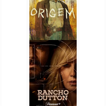
Origem 4ª Temporada Torrent
(2026) WEB-DL 1080p/4K
Dual Áudio
Rancho Dutton 1ª
Temporada Torrent (2026)
WEB-DL 1080p Dual Áudio