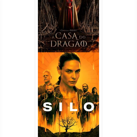
Temporada Torrent (2022)
WEB-DL 720p/1080p Dual
Áudio
Silo 1ª Temporada Torrent
(2023) WEB-DL
720p/1080p/4K Dual Áudio