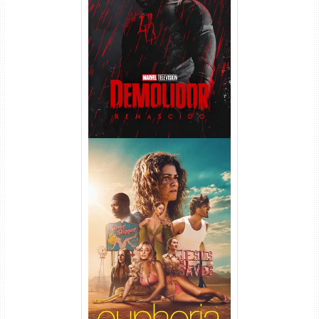
Demolidor: Renascido 2ª
Temporada (2026) WEB-DL
1080p Dual Áudio
Euphoria 3ª Temporada
Torrent (2026) WEB-DL 1080p
Dual Áudio