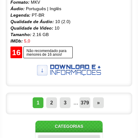
Formato:
MKV
Áudio:
Português | Inglês
Legenda:
PT-BR
Qualidade de Áudio:
10 (2.0)
Qualidade de Vídeo:
10
Tamanho:
2.16 GB
IMDb:
5,0
16
Não recomendado para
menores de 16 anos!
1
2
3
…
379
»
CATEGORIAS
Categorias