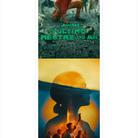
Avatar: O Último Mestre do
Ar 2ª Temporada Torrent
(2026) WEB-DL 1080p Dual
Áudio
Silo 2ª Temporada (2024)
WEB-DL 1080p Dual Áudio