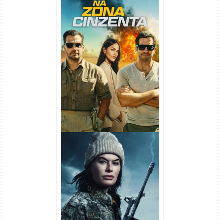
Na Zona Cinzenta Torrent
(2026) WEB-DL 1080p/4K
Dual Áudio
Balística Torrent (2025) WEB-
DL 1080p Dual Áudio