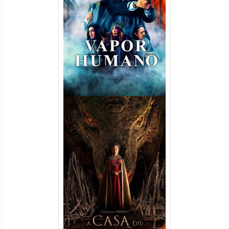
Vapor Humano 1ª Temporada
Torrent (2026) WEB-DL 1080p
Dual Áudio
A Casa do Dragão 1ª
Temporada Torrent (2022)
WEB-DL 720p/1080p Dual
Áudio