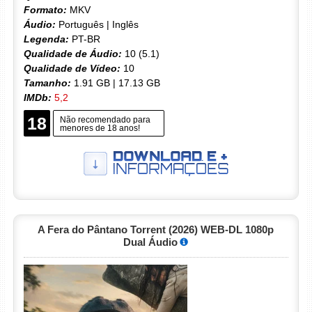
Formato:
MKV
Áudio:
Português | Inglês
Legenda:
PT-BR
Qualidade de Áudio:
10 (5.1)
Qualidade de Vídeo:
10
Tamanho:
1.91 GB | 17.13 GB
IMDb:
5,2
18
Não recomendado para
menores de 18 anos!
A Fera do Pântano Torrent (2026) WEB-DL 1080p
Dual Áudio