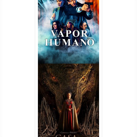
Vapor Humano 1ª Temporada
Torrent (2026) WEB-DL 1080p
Dual Áudio
A Casa do Dragão 1ª
Temporada Torrent (2022)
WEB-DL 720p/1080p Dual
Áudio