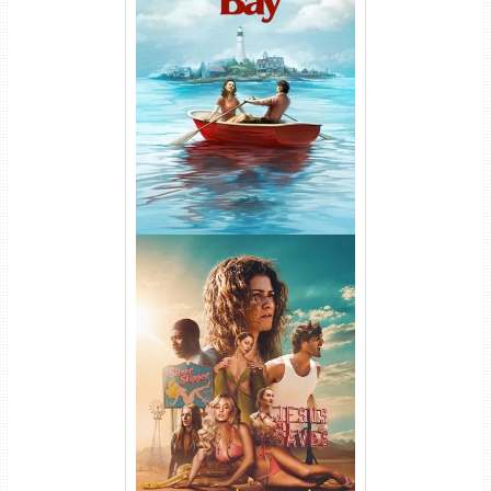
O Segredo de Widow’s Bay
1ª Temporada Torrent (2026)
WEB-DL 1080p Dual Áudio
Euphoria 3ª Temporada
Torrent (2026) WEB-DL 1080p
Dual Áudio