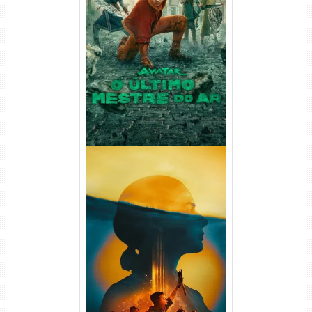
Avatar: O Último Mestre do
Ar 2ª Temporada Torrent
(2026) WEB-DL 1080p Dual
Áudio
Silo 2ª Temporada (2024)
WEB-DL 1080p Dual Áudio