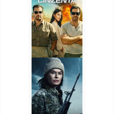
Na Zona Cinzenta Torrent
(2026) WEB-DL 1080p/4K
Dual Áudio
Balística Torrent (2025) WEB-
DL 1080p Dual Áudio