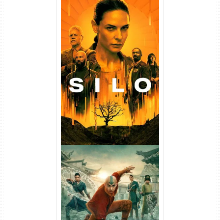
Silo 1ª Temporada Torrent
(2023) WEB-DL
720p/1080p/4K Dual Áudio
Avatar: O Último Mestre do
Ar 2ª Temporada Torrent