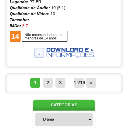
Legenda:
PT-BR
Qualidade de Áudio:
10 (5.1)
Qualidade de Vídeo:
10
Tamanho:
–
IMDb:
8,7
14
Não recomendado para
menores de 14 anos!
1
2
3
…
1.219
»
CATEGORIAS
Categorias