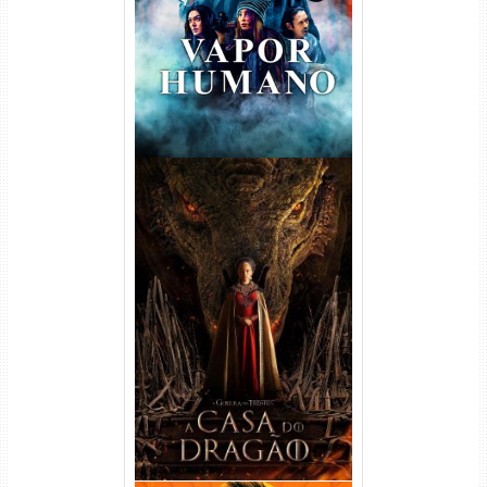
Dual Áudio
A Casa do Dragão 1ª
Temporada Torrent (2022)
WEB-DL 720p/1080p Dual
Áudio