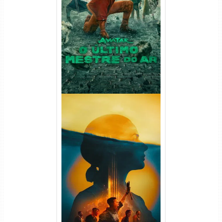
Avatar: O Último Mestre do
Ar 2ª Temporada Torrent
(2026) WEB-DL 1080p Dual
Áudio
Silo 2ª Temporada (2024)
WEB-DL 1080p Dual Áudio