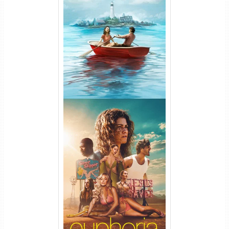
O Segredo de Widow’s Bay
1ª Temporada Torrent (2026)
WEB-DL 1080p Dual Áudio
Euphoria 3ª Temporada
Torrent (2026) WEB-DL 1080p
Dual Áudio