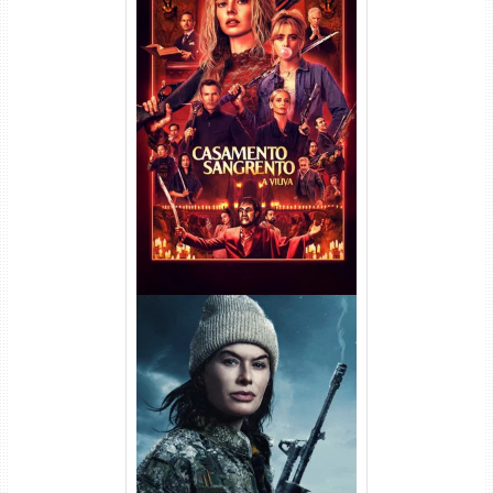
Casamento Sangrento: A
Viúva Torrent (2026) WEB-DL
720p/1080p/4K Dual Áudio
Balística Torrent (2025) WEB-
DL 1080p Dual Áudio