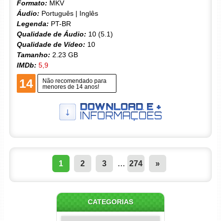
Formato:
MKV
Áudio:
Português | Inglês
Legenda:
PT-BR
Qualidade de Áudio:
10 (5.1)
Qualidade de Vídeo:
10
Tamanho:
2.23 GB
IMDb:
5,9
14
Não recomendado para
menores de 14 anos!
1
2
3
…
274
»
CATEGORIAS
Categorias