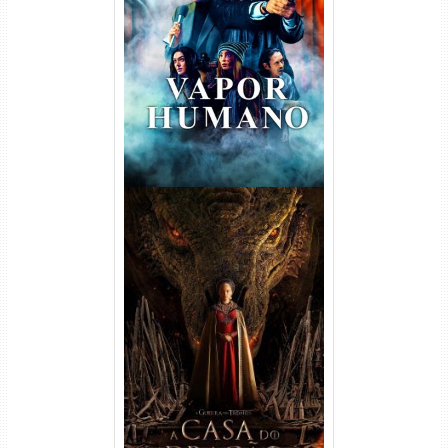
Vapor Humano 1ª Temporada
Torrent (2026) WEB-DL 1080p
Dual Áudio
A Casa do Dragão 1ª
Temporada Torrent (2022)
WEB-DL 720p/1080p Dual
Áudio