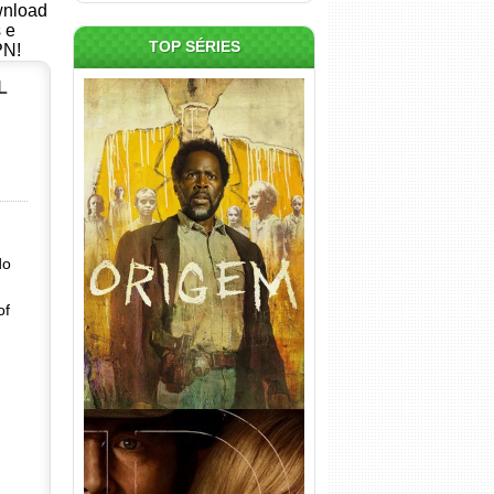
ownload
s e
TOP SÉRIES
PN!
L
Origem 4ª Temporada Torrent
(2026) WEB-DL 1080p/4K
Dual Áudio
do
of