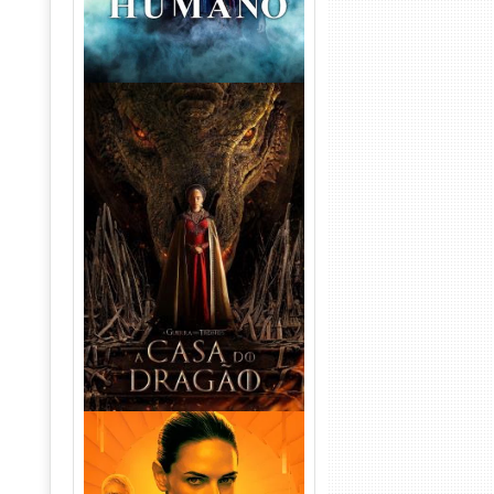
A Casa do Dragão 1ª
Temporada Torrent (2022)
WEB-DL 720p/1080p Dual
Áudio