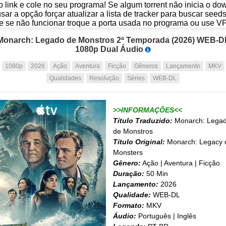
o link e cole no seu programa! Se algum torrent não inicia o d
usar a opção forçar atualizar a lista de tracker para buscar seed
e se não funcionar troque a porta usada no programa ou use V
Monarch: Legado de Monstros 2ª Temporada (2026) WEB-D
1080p Dual Áudio
1080p
2026
Ação
Aventura
Ficção
Gêneros
Lançamento
MKV
Qualidades
Resolução
Séries
WEB-DL
>>INFORMAÇÕES<<
Título Traduzido:
Monarch: Lega
de Monstros
Título Original:
Monarch: Legacy 
Monsters
Gênero:
Ação | Aventura | Ficção
Duração:
50 Min
Lançamento:
2026
Qualidade:
WEB-DL
Formato:
MKV
Áudio:
Português | Inglês