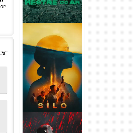
no
or!
B-DL
Silo 2ª Temporada (2024)
WEB-DL 1080p Dual Áudio