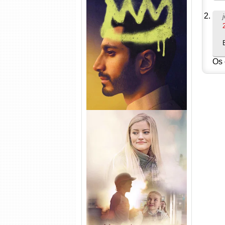
Hamlet Torrent (2026) WEB-
DL 1080p Dual Áudio
Os 
Uma Amizade para Recordar
Torrent (2025) WEB-DL 1080p
Dual Áudio