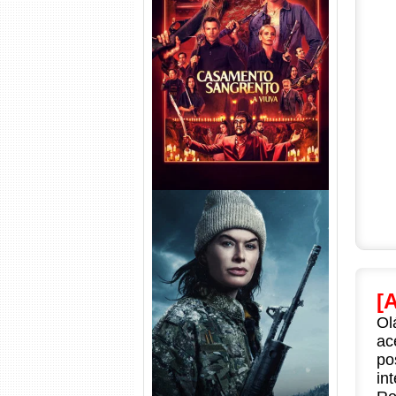
Casamento Sangrento: A
Viúva Torrent (2026) WEB-DL
720p/1080p/4K Dual Áudio
[
Balística Torrent (2025) WEB-
Ol
DL 1080p Dual Áudio
ac
po
in