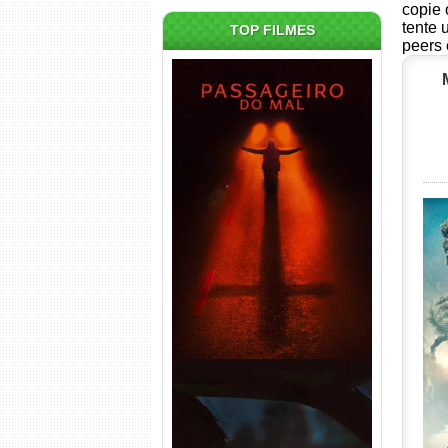
copie 
tente 
TOP FILMES
peers 
Passageiro do Mal Torrent
(2026) WEB-DL 1080p Dual
Áudio