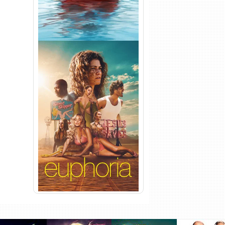
Euphoria 3ª Temporada
Torrent (2026) WEB-DL 1080p
Dual Áudio