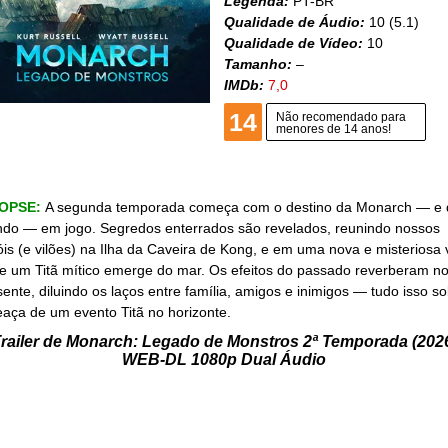
Legenda:
PT-BR
Qualidade de Áudio:
10 (5.1)
Qualidade de Vídeo:
10
Tamanho:
–
IMDb:
7,0
14
Não recomendado para
menores de 14 anos!
NOPSE:
A segunda temporada começa com o destino da Monarch — e 
do — em jogo. Segredos enterrados são revelados, reunindo nossos
óis (e vilões) na Ilha da Caveira de Kong, e em uma nova e misteriosa v
e um Titã mítico emerge do mar. Os efeitos do passado reverberam n
sente, diluindo os laços entre família, amigos e inimigos — tudo isso s
aça de um evento Titã no horizonte.
railer de Monarch: Legado de Monstros 2ª Temporada (202
WEB-DL 1080p Dual Áudio