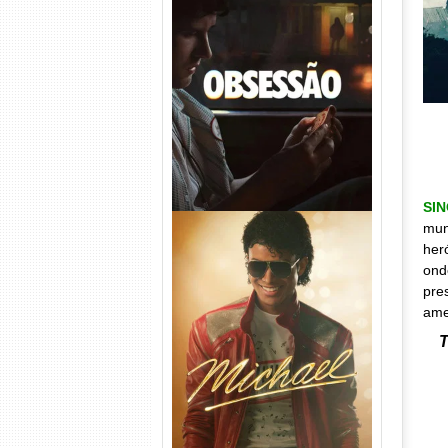
Obsessão Torrent (2026)
WEB-DL 1080p/4K Dual
Áudio
SI
mun
her
ond
pre
ame
T
Michael Torrent (2026) WEB-
DL 1080p/4K Dual Áudio