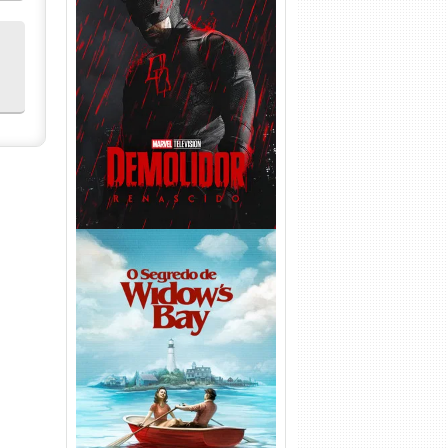
Demolidor: Renascido 2ª
Temporada (2026) WEB-DL
1080p Dual Áudio
O Segredo de Widow’s Bay
1ª Temporada Torrent (2026)
WEB-DL 1080p Dual Áudio