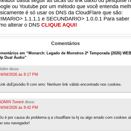
teador basta seguir as dicas do link baixo ou pesquise 
ogle ou Youtube por um método que você entenda melh
sicamente é só usar os DNS da CloudFlare que são:
IMARIO> 1.1.1.1 e SECUNDARIO> 1.0.0.1 Para saber
mo alterar o DNS
CLIQUE AQUI!
Comentários
omentários em “Monarch: Legado de Monstros 2ª Temporada (2026) WE
0p Dual Áudio”
Aldrin
disse:
24/04/2026 às 8:17 PM
Link doEpisódio 9 com erro: Nenhum link válido encontrado nos cookies.
ADMIN Torrent
disse:
24/04/2026 às 8:42 PM
Ou é por causa do problema q a cloudflare ta hj ou algo errado com cookies ai
no seu navegador!