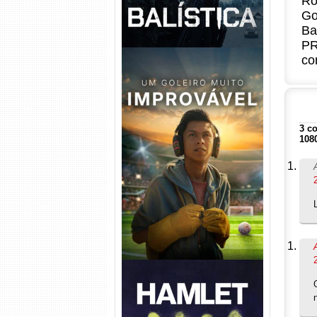
Ro
Go
Ba
PR
co
3 c
108
Um Goleiro Muito Improvável
Torrent (2026) WEB-DL 1080p
Dual Áudio