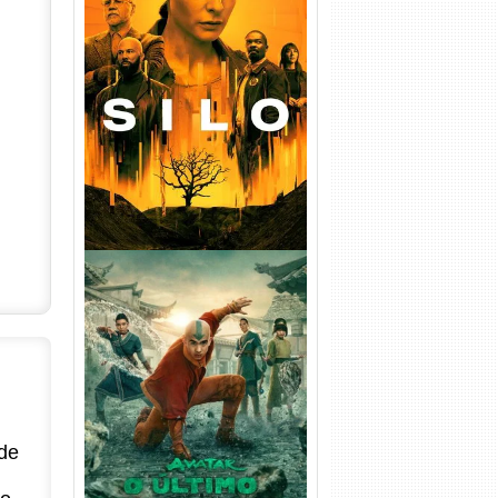
Silo 1ª Temporada Torrent
(2023) WEB-DL
720p/1080p/4K Dual Áudio
Avatar: O Último Mestre do
Ar 2ª Temporada Torrent
(2026) WEB-DL 1080p Dual
Áudio
de