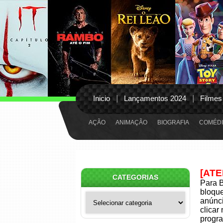
Inicio
Lançamentos 2024
Filmes
AÇÃO
ANIMAÇÃO
BIOGRAFIA
COMÉDI
[AT
CATEGORIAS
Para B
bloqu
Categorias
anúnci
clicar
progra