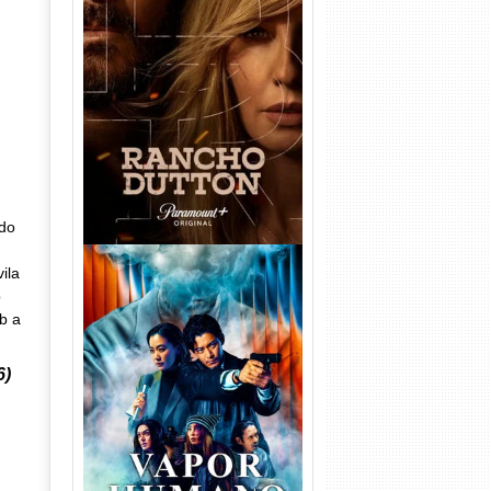
Rancho Dutton 1ª
Temporada Torrent (2026)
WEB-DL 1080p Dual Áudio
do
ila
o
ob a
6)
Vapor Humano 1ª Temporada
Torrent (2026) WEB-DL 1080p
Dual Áudio