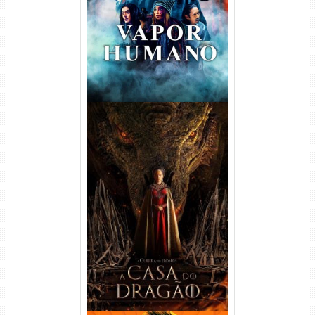
Dual Áudio
A Casa do Dragão 1ª
Temporada Torrent (2022)
WEB-DL 720p/1080p Dual
Áudio