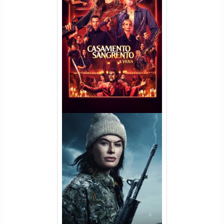
Casamento Sangrento: A
Viúva Torrent (2026) WEB-DL
720p/1080p/4K Dual Áudio
Balística Torrent (2025) WEB-
DL 1080p Dual Áudio