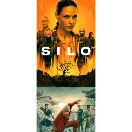
Silo 1ª Temporada Torrent
(2023) WEB-DL
720p/1080p/4K Dual Áudio
Avatar: O Último Mestre do
Ar 2ª Temporada Torrent