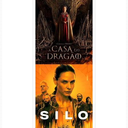
A Casa do Dragão 1ª
Temporada Torrent (2022)
WEB-DL 720p/1080p Dual
Áudio
Silo 1ª Temporada Torrent
(2023) WEB-DL
720p/1080p/4K Dual Áudio