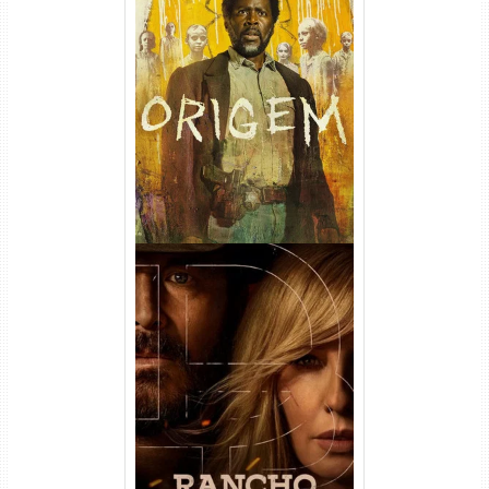
Origem 4ª Temporada Torrent
(2026) WEB-DL 1080p/4K
Dual Áudio
Rancho Dutton 1ª
Temporada Torrent (2026)
WEB-DL 1080p Dual Áudio