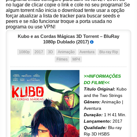
no lugar de clicar copie o link e cole no seu programa! Se
algum torrent não inicia o download tente usar a opção
forçar atualizar a lista de tracker para buscar seeds e
peers e se não funcionar troque a porta usada no
programa ou use VPN!
Kubo e as Cordas Mágicas 3D Torrent – BluRay
1080p Dublado (2017)
1080p
2017
3D
Animação
Aventura
Blu-ray Rip
Filmes
MP4
>>INFORMAÇÕES
DO FILME<<
Título Original:
Kubo
and the Two Strings
Gênero:
Animação |
Aventura
Duração:
1 H 41 Min.
Lançamento:
2017
Qualidade:
Blu-ray
Rip 3D HSBS