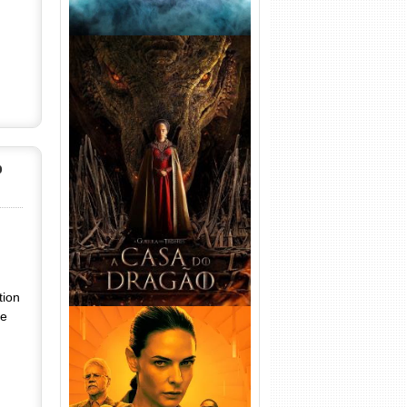
A Casa do Dragão 1ª
Temporada Torrent (2022)
p
WEB-DL 720p/1080p Dual
Áudio
tion
se