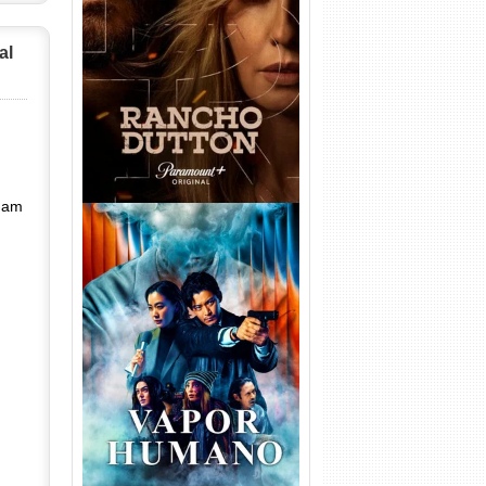
Rancho Dutton 1ª
Temporada Torrent (2026)
al
WEB-DL 1080p Dual Áudio
ham
Vapor Humano 1ª Temporada
Torrent (2026) WEB-DL 1080p
Dual Áudio