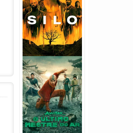
Silo 1ª Temporada Torrent
(2023) WEB-DL
720p/1080p/4K Dual Áudio
Avatar: O Último Mestre do
Ar 2ª Temporada Torrent
(2026) WEB-DL 1080p Dual
Áudio