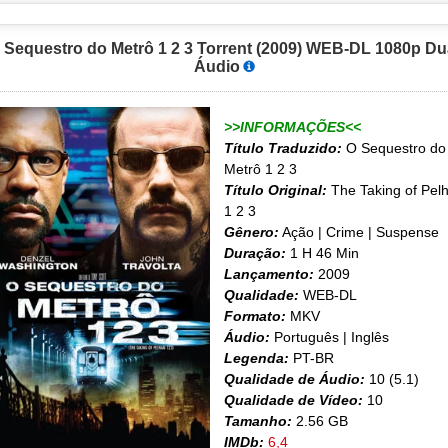
 Sequestro do Metrô 1 2 3 Torrent (2009) WEB-DL 1080p Du
Áudio
>>INFORMAÇÕES<<
Título Traduzido:
O Sequestro do
Metrô 1 2 3
Título Original:
The Taking of Pel
1 2 3
Gênero:
Ação | Crime | Suspense
Duração:
1 H 46 Min
Lançamento:
2009
Qualidade:
WEB-DL
Formato:
MKV
Áudio:
Português | Inglês
Legenda:
PT-BR
Qualidade de Áudio:
10 (5.1)
Qualidade de Vídeo:
10
Tamanho:
2.56 GB
IMDb:
6,4