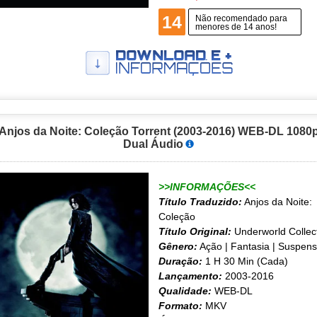
14
Não recomendado para
menores de 14 anos!
Anjos da Noite: Coleção Torrent (2003-2016) WEB-DL 1080
Dual Áudio
>>INFORMAÇÕES<<
Título Traduzido:
Anjos da Noite:
Coleção
Título Original:
Underworld Collec
Gênero:
Ação | Fantasia | Suspen
Duração:
1 H 30 Min (Cada)
Lançamento:
2003-2016
Qualidade:
WEB-DL
Formato:
MKV