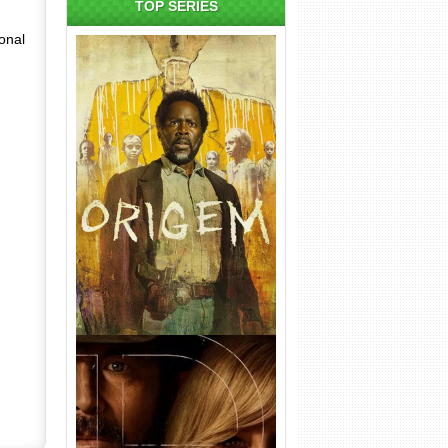
TOP SÉRIES
onal
Origem 4ª Temporada Torrent
(2026) WEB-DL 1080p/4K
Dual Áudio