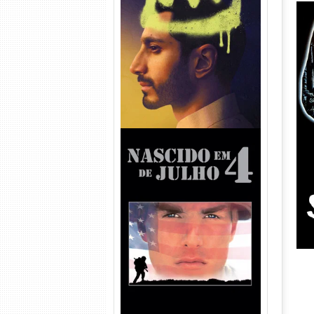
Hamlet Torrent (2026) WEB-
DL 1080p Dual Áudio
Nascido em 4 de Julho
Torrent (1989) WEB-DL 1080p
Dual Áudio