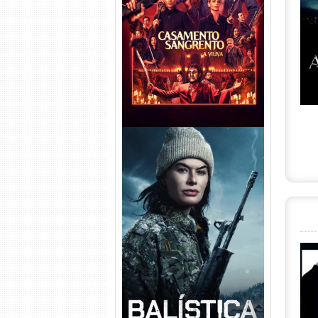
Casamento Sangrento: A
Viúva Torrent (2026) WEB-DL
720p/1080p/4K Dual Áudio
Balística Torrent (2025) WEB-
DL 1080p Dual Áudio