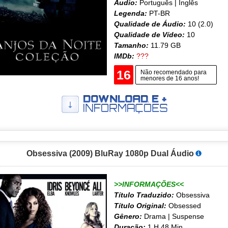
Áudio:
Português | Inglês
Legenda:
PT-BR
Qualidade de Áudio:
10 (2.0)
Qualidade de Vídeo:
10
Tamanho:
11.79 GB
IMDb:
???
16
Não recomendado para
menores de 16 anos!
Obsessiva (2009) BluRay 1080p Dual Áudio
>>INFORMAÇÕES<<
Título Traduzido:
Obsessiva
Título Original:
Obsessed
Gênero:
Drama | Suspense
Duração:
1 H 48 Min