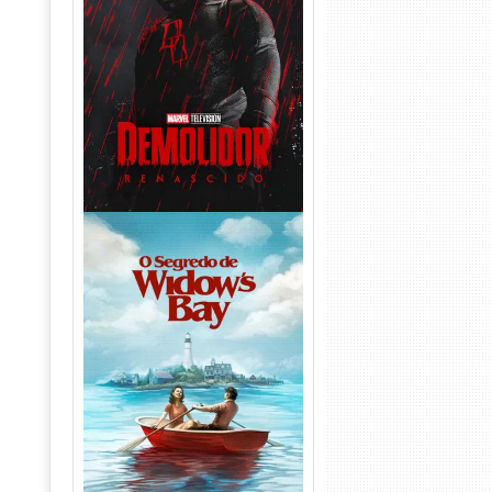
Demolidor: Renascido 2ª
Temporada (2026) WEB-DL
1080p Dual Áudio
O Segredo de Widow’s Bay
1ª Temporada Torrent (2026)
WEB-DL 1080p Dual Áudio