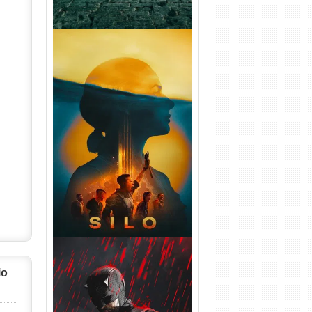
Silo 2ª Temporada (2024)
WEB-DL 1080p Dual Áudio
io