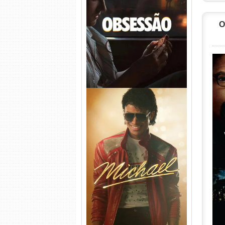
Obsessão Torrent (2026)
WEB-DL 1080p/4K Dual
Áudio
O
Michael Torrent (2026) WEB-
DL 1080p/4K Dual Áudio