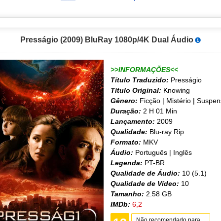
Presságio (2009) BluRay 1080p/4K Dual Áudio
>>INFORMAÇÕES<<
Título Traduzido:
Presságio
Título Original:
Knowing
Gênero:
Ficção | Mistério | Suspe
Duração:
2 H 01 Min
Lançamento:
2009
Qualidade:
Blu-ray Rip
Formato:
MKV
Áudio:
Português | Inglês
Legenda:
PT-BR
Qualidade de Áudio:
10 (5.1)
Qualidade de Vídeo:
10
Tamanho:
2.58 GB
IMDb:
6,2
Não recomendado para