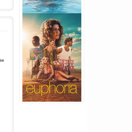
Euphoria 3ª Temporada
Torrent (2026) WEB-DL 1080p
nse
Dual Áudio