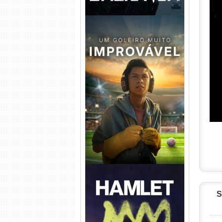
Um Goleiro Muito Improvável
Torrent (2026) WEB-DL 1080p
Dual Áudio
S