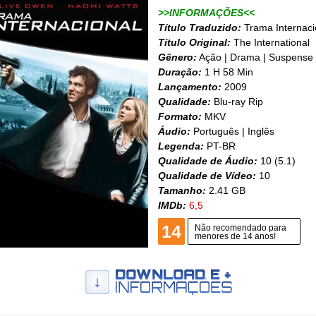
>>INFORMAÇÕES<<
Título Traduzido:
Trama Internaci
Título Original:
The International
Gênero:
Ação | Drama | Suspense
Duração:
1 H 58 Min
Lançamento:
2009
Qualidade:
Blu-ray Rip
Formato:
MKV
Áudio:
Português | Inglês
Legenda:
PT-BR
Qualidade de Áudio:
10 (5.1)
Qualidade de Vídeo:
10
Tamanho:
2.41 GB
IMDb:
6,5
14
Não recomendado para
menores de 14 anos!