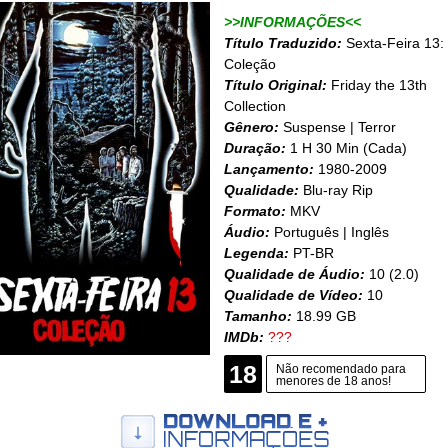
>>INFORMAÇÕES<<
Título Traduzido:
Sexta-Feira 13:
Coleção
Título Original:
Friday the 13th
Collection
Gênero:
Suspense | Terror
Duração:
1 H 30 Min (Cada)
Lançamento:
1980-2009
Qualidade:
Blu-ray Rip
Formato:
MKV
Áudio:
Português | Inglês
Legenda:
PT-BR
Qualidade de Áudio:
10 (2.0)
Qualidade de Vídeo:
10
Tamanho:
18.99 GB
IMDb:
???
18
Não recomendado para
menores de 18 anos!