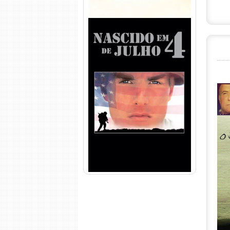
Nascido em 4 de Julho
Torrent (1989) WEB-DL 1080p
Dual Áudio