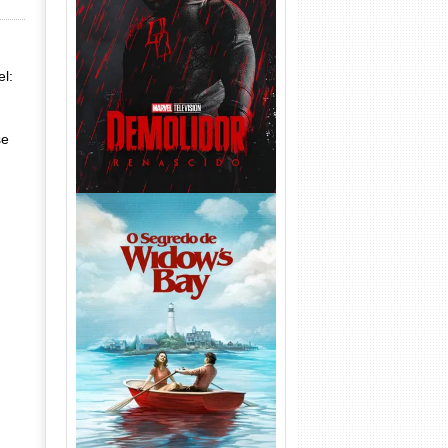
Demolidor: Renascido 2ª
Temporada (2026) WEB-DL
1080p Dual Áudio
l:
se
O Segredo de Widow’s Bay
1ª Temporada Torrent (2026)
WEB-DL 1080p Dual Áudio