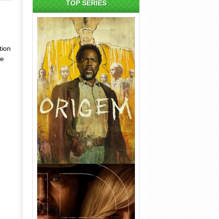
TOP SÉRIES
tion
se
Origem 4ª Temporada Torrent
(2026) WEB-DL 1080p/4K
Dual Áudio