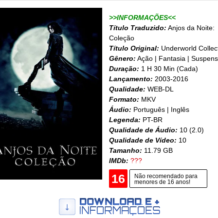
>>INFORMAÇÕES<<
Título Traduzido:
Anjos da Noite:
Coleção
Título Original:
Underworld Collec
Gênero:
Ação | Fantasia | Suspen
Duração:
1 H 30 Min (Cada)
Lançamento:
2003-2016
Qualidade:
WEB-DL
Formato:
MKV
Áudio:
Português | Inglês
Legenda:
PT-BR
Qualidade de Áudio:
10 (2.0)
Qualidade de Vídeo:
10
Tamanho:
11.79 GB
IMDb:
???
16
Não recomendado para
menores de 16 anos!