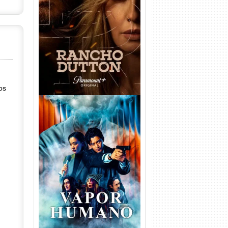
Rancho Dutton 1ª
Temporada Torrent (2026)
WEB-DL 1080p Dual Áudio
os
Vapor Humano 1ª Temporada
Torrent (2026) WEB-DL 1080p
Dual Áudio