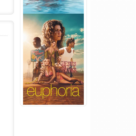
Euphoria 3ª Temporada
Torrent (2026) WEB-DL 1080p
Dual Áudio