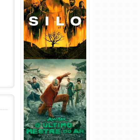
Silo 1ª Temporada Torrent
(2023) WEB-DL
720p/1080p/4K Dual Áudio
Avatar: O Último Mestre do
Ar 2ª Temporada Torrent
(2026) WEB-DL 1080p Dual
Áudio