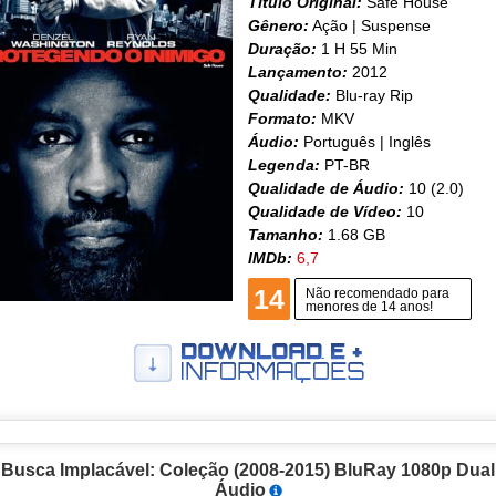
Título Original:
Safe House
Gênero:
Ação | Suspense
Duração:
1 H 55 Min
Lançamento:
2012
Qualidade:
Blu-ray Rip
Formato:
MKV
Áudio:
Português | Inglês
Legenda:
PT-BR
Qualidade de Áudio:
10 (2.0)
Qualidade de Vídeo:
10
Tamanho:
1.68 GB
IMDb:
6,7
14
Não recomendado para
menores de 14 anos!
Busca Implacável: Coleção (2008-2015) BluRay 1080p Dual
Áudio