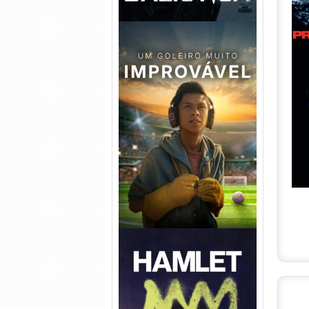
Um Goleiro Muito Improvável
Torrent (2026) WEB-DL 1080p
Dual Áudio