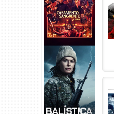
Casamento Sangrento: A
Viúva Torrent (2026) WEB-DL
720p/1080p/4K Dual Áudio
Balística Torrent (2025) WEB-
DL 1080p Dual Áudio