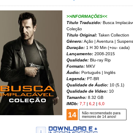
>>INFORMAÇÕES<<
Título Traduzido:
Busca Implacáve
Coleção
Título Original:
Taken Collection
Gênero:
Ação | Aventura | Suspen
Duração:
1 H 30 Min (+ou- cada)
Lançamento:
2008-2015
Qualidade:
Blu-ray Rip
Formato:
MKV
Áudio:
Português | Inglês
Legenda:
PT-BR
Qualidade de Áudio:
10 (5.1)
Qualidade de Vídeo:
10
Tamanho:
8.32 GB
IMDb:
7,7
|
6,2
|
6,0
14
Não recomendado para
menores de 14 anos!