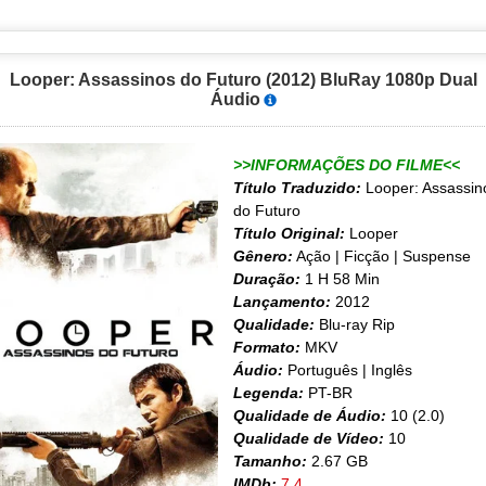
Looper: Assassinos do Futuro (2012) BluRay 1080p Dual
Áudio
>>INFORMAÇÕES DO FILME<<
Título Traduzido:
Looper: Assassin
do Futuro
Título Original:
Looper
Gênero:
Ação | Ficção | Suspense
Duração:
1 H 58 Min
Lançamento:
2012
Qualidade:
Blu-ray Rip
Formato:
MKV
Áudio:
Português | Inglês
Legenda:
PT-BR
Qualidade de Áudio:
10 (2.0)
Qualidade de Vídeo:
10
Tamanho:
2.67 GB
IMDb:
7,4