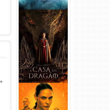
A Casa do Dragão 1ª
Temporada Torrent (2022)
WEB-DL 720p/1080p Dual
Áudio
es