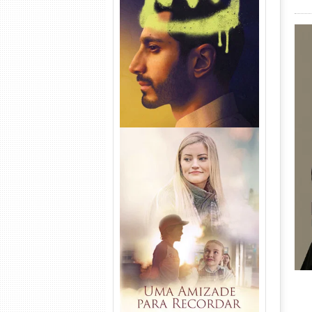
Hamlet Torrent (2026) WEB-
DL 1080p Dual Áudio
Uma Amizade para Recordar
Torrent (2025) WEB-DL 1080p
Dual Áudio