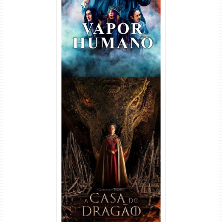
Torrent (2026) WEB-DL 1080p
Dual Áudio
A Casa do Dragão 1ª
Temporada Torrent (2022)
WEB-DL 720p/1080p Dual
Áudio