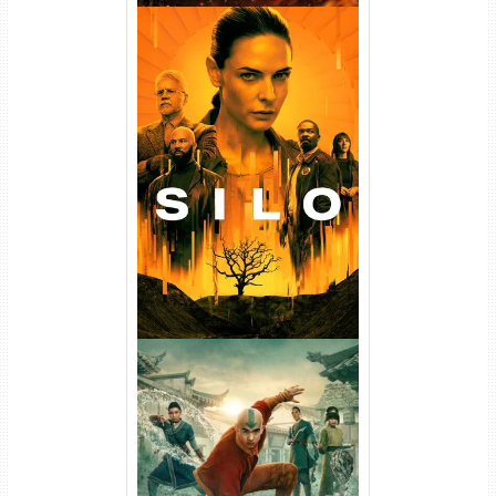
Silo 1ª Temporada Torrent
(2023) WEB-DL
720p/1080p/4K Dual Áudio
Avatar: O Último Mestre do