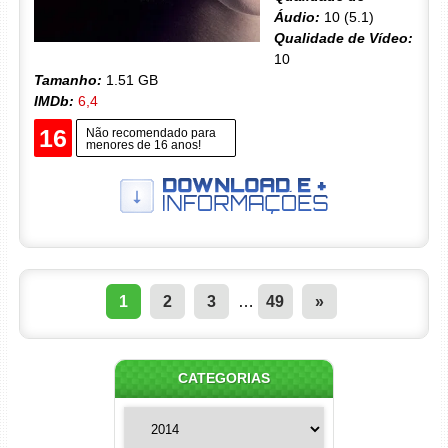
Áudio:
10 (5.1)
Qualidade de Vídeo:
10
Tamanho:
1.51 GB
IMDb:
6,4
16
Não recomendado para
menores de 16 anos!
1
2
3
…
49
»
CATEGORIAS
Categorias