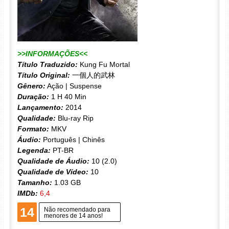
>>INFORMAÇÕES<<
Título Traduzido:
Kung Fu Mortal
Título Original:
一個人的武林
Gênero:
Ação | Suspense
Duração:
1 H 40 Min
Lançamento:
2014
Qualidade:
Blu-ray Rip
Formato:
MKV
Áudio:
Português | Chinês
Legenda:
PT-BR
Qualidade de Áudio:
10 (2.0)
Qualidade de Vídeo:
10
Tamanho:
1.03 GB
IMDb:
6,4
14
Não recomendado para
menores de 14 anos!