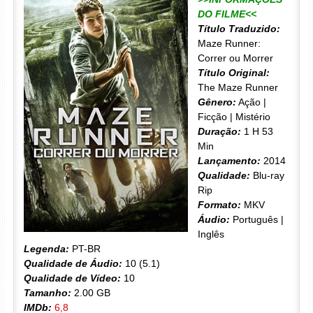
DO FILME<<
Título Traduzido:
Maze Runner:
Correr ou Morrer
Título Original:
The Maze Runner
Gênero:
Ação |
Ficção | Mistério
Duração:
1 H 53
Min
Lançamento:
2014
Qualidade:
Blu-ray
Rip
Formato:
MKV
Áudio:
Português |
Inglês
Legenda:
PT-BR
Qualidade de Áudio:
10 (5.1)
Qualidade de Vídeo:
10
Tamanho:
2.00 GB
IMDb:
6,8