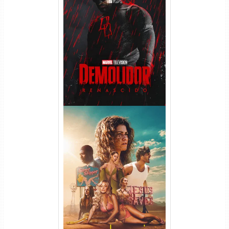
Demolidor: Renascido 2ª
Temporada (2026) WEB-DL
1080p Dual Áudio
Euphoria 3ª Temporada
Torrent (2026) WEB-DL 1080p
Dual Áudio