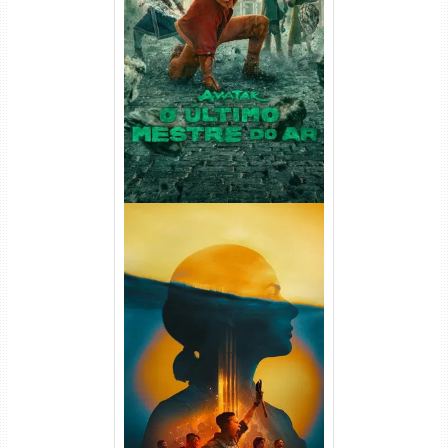
Avatar: O Último Mestre do
Ar 2ª Temporada Torrent
(2026) WEB-DL 1080p Dual
Áudio
Silo 2ª Temporada (2024)
WEB-DL 1080p Dual Áudio