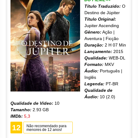
Título Traduzido:
O
Destino de Júpiter
Título Original:
Jupiter Ascending
Gênero:
Ação |
Aventura | Ficção
Duração:
2 H 07 Min
Lançamento:
2015
Qualidade:
WEB-DL
Formato:
MKV
Áudio:
Português |
Inglês
Legenda:
PT-BR
Qualidade de
Áudio:
10 (2.0)
Qualidade de Vídeo:
10
Tamanho:
2.93 GB
IMDb:
5,3
12
Não recomendado para
menores de 12 anos!