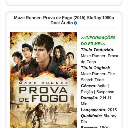
Maze Runner: Prova de Fogo (2015) BluRay 1080p
Dual Áudio
>>INFORMAÇÕES
DO FILME<<
Título Traduzido:
Maze Runner: Prova
de Fogo
Título Original:
Maze Runner: The
Scorch Trials
Gênero:
Ação |
Ficção | Suspense
Duração:
2 H 11
Min
Lançamento:
2015
Qualidade:
Blu-ray
Rip
Formato:
MKV |