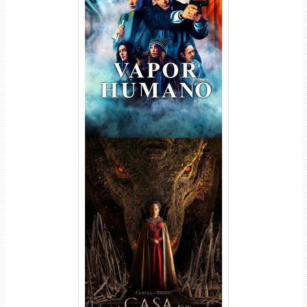
Vapor Humano 1ª Temporada
Torrent (2026) WEB-DL 1080p
Dual Áudio
A Casa do Dragão 1ª
Temporada Torrent (2022)
WEB-DL 720p/1080p Dual
Áudio