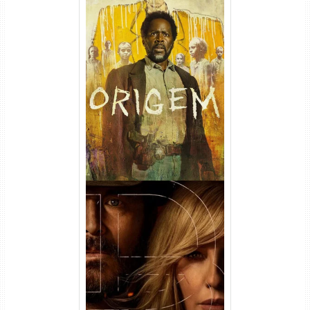
Origem 4ª Temporada Torrent
(2026) WEB-DL 1080p/4K
Dual Áudio
Rancho Dutton 1ª
Temporada Torrent (2026)
WEB-DL 1080p Dual Áudio