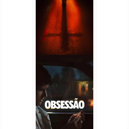
Passageiro do Mal Torrent
(2026) WEB-DL 1080p Dual
Áudio
Obsessão Torrent (2026)
WEB-DL 1080p/4K Dual
Áudio