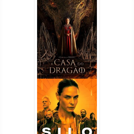
A Casa do Dragão 1ª
Temporada Torrent (2022)
WEB-DL 720p/1080p Dual
Áudio
Silo 1ª Temporada Torrent
(2023) WEB-DL
720p/1080p/4K Dual Áudio