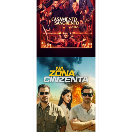
Casamento Sangrento: A
Viúva Torrent (2026) WEB-DL
720p/1080p/4K Dual Áudio
Na Zona Cinzenta Torrent
(2026) WEB-DL 1080p/4K
Dual Áudio