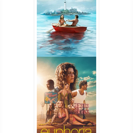
O Segredo de Widow’s Bay
1ª Temporada Torrent (2026)
WEB-DL 1080p Dual Áudio
Euphoria 3ª Temporada
Torrent (2026) WEB-DL 1080p
Dual Áudio