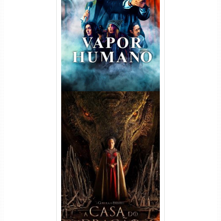
Vapor Humano 1ª Temporada
Torrent (2026) WEB-DL 1080p
Dual Áudio
A Casa do Dragão 1ª
Temporada Torrent (2022)
WEB-DL 720p/1080p Dual
Áudio