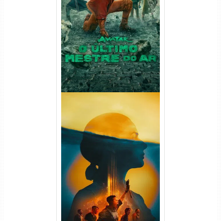
Avatar: O Último Mestre do
Ar 2ª Temporada Torrent
(2026) WEB-DL 1080p Dual
Áudio
Silo 2ª Temporada (2024)
WEB-DL 1080p Dual Áudio