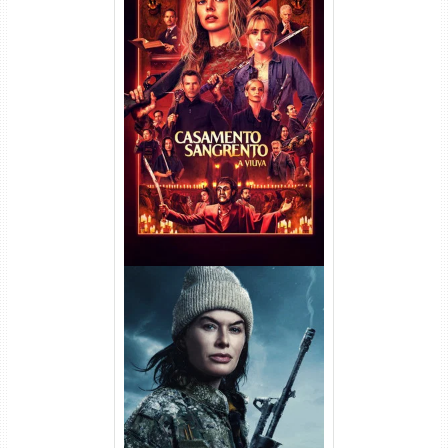
Casamento Sangrento: A
Viúva Torrent (2026) WEB-DL
720p/1080p/4K Dual Áudio
Balística Torrent (2025) WEB-
DL 1080p Dual Áudio