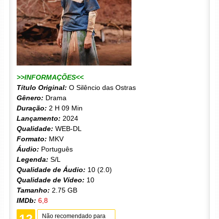
>>INFORMAÇÕES<<
Título Original:
O Silêncio das Ostras
Gênero:
Drama
Duração:
2 H 09 Min
Lançamento:
2024
Qualidade:
WEB-DL
Formato:
MKV
Áudio:
Português
Legenda:
S/L
Qualidade de Áudio:
10 (2.0)
Qualidade de Vídeo:
10
Tamanho:
2.75 GB
IMDb:
6,8
12
Não recomendado para