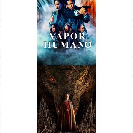
Vapor Humano 1ª Temporada
Torrent (2026) WEB-DL 1080p
Dual Áudio
A Casa do Dragão 1ª
Temporada Torrent (2022)
WEB-DL 720p/1080p Dual
Áudio