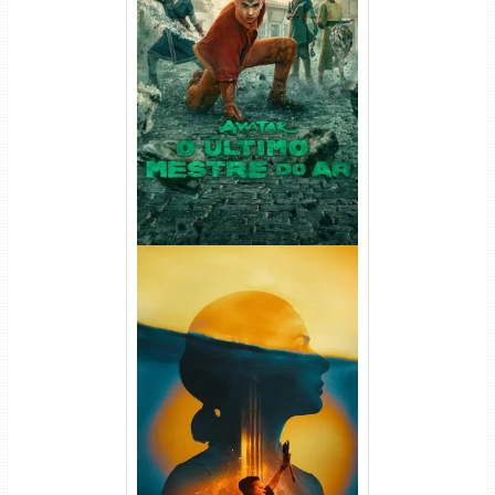
Avatar: O Último Mestre do
Ar 2ª Temporada Torrent
(2026) WEB-DL 1080p Dual
Áudio
Silo 2ª Temporada (2024)
WEB-DL 1080p Dual Áudio