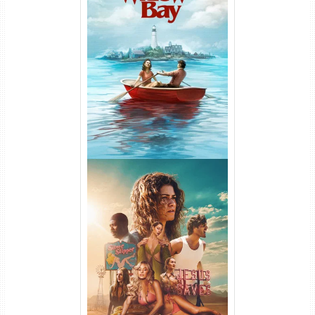
O Segredo de Widow’s Bay
1ª Temporada Torrent (2026)
WEB-DL 1080p Dual Áudio
Euphoria 3ª Temporada
Torrent (2026) WEB-DL 1080p
Dual Áudio